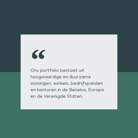
Ons portfolio bestaat uit
hoogwaardige en duurzame
woningen, winkels, bedrijfspanden
en kantoren in de Benelux, Europa
en de Verenigde Staten.